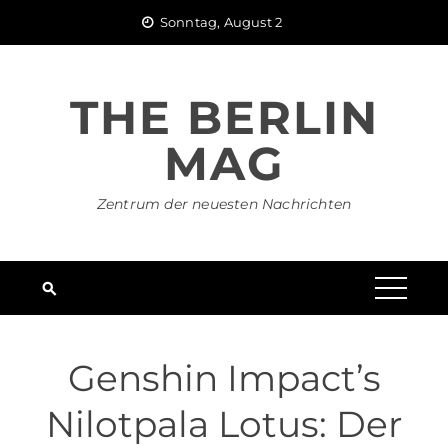
Skip
Sonntag, August 2
to
content
THE BERLIN
MAG
Zentrum der neuesten Nachrichten
Genshin Impact’s
Nilotpala Lotus: Der