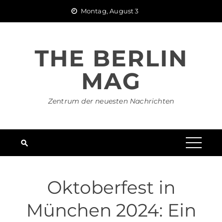
Skip
Montag, August 3
to
content
THE BERLIN
MAG
Zentrum der neuesten Nachrichten
Oktoberfest in
München 2024: Ein