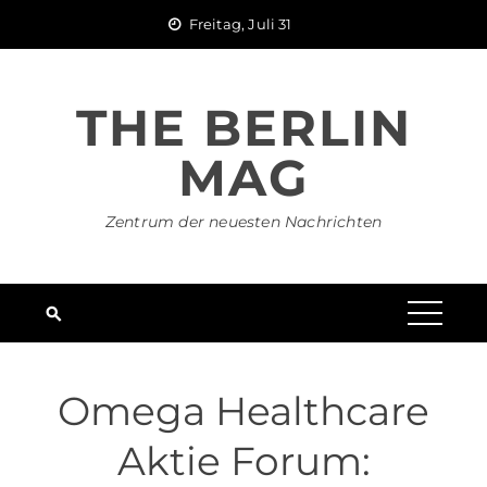
Skip
Freitag, Juli 31
to
content
THE BERLIN
MAG
Zentrum der neuesten Nachrichten
Omega Healthcare
Aktie Forum: