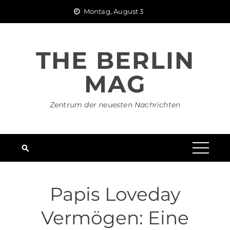
Skip
Montag, August 3
to
content
THE BERLIN
MAG
Zentrum der neuesten Nachrichten
Papis Loveday
Vermögen: Eine