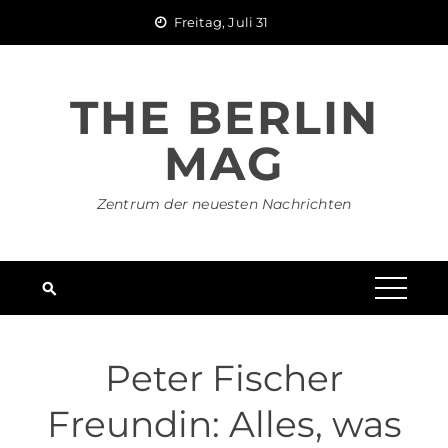
Skip
Freitag, Juli 31
to
content
THE BERLIN
MAG
Zentrum der neuesten Nachrichten
Peter Fischer
Freundin: Alles, was