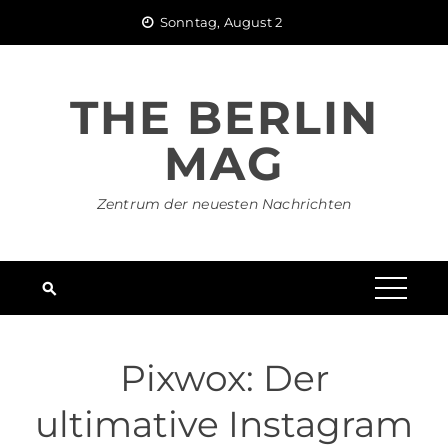
Skip
Sonntag, August 2
to
content
THE BERLIN
MAG
Zentrum der neuesten Nachrichten
Pixwox: Der
ultimative Instagram