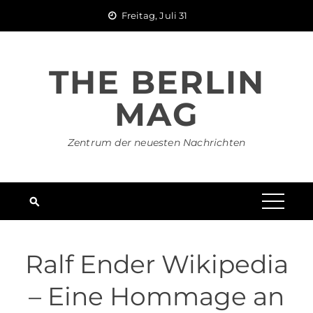
Skip
Freitag, Juli 31
to
content
THE BERLIN
MAG
Zentrum der neuesten Nachrichten
Ralf Ender Wikipedia
– Eine Hommage an