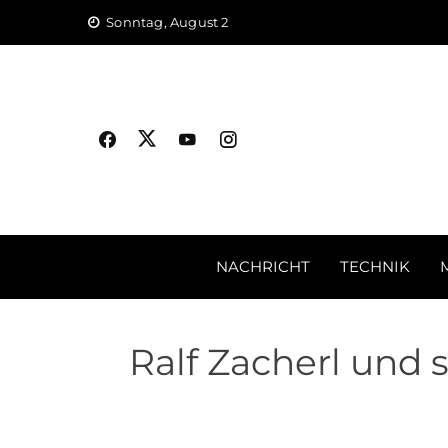
Skip
Sonntag, August 2
to
content
NACHRICHT
TECHNIK
Ralf Zacherl und 