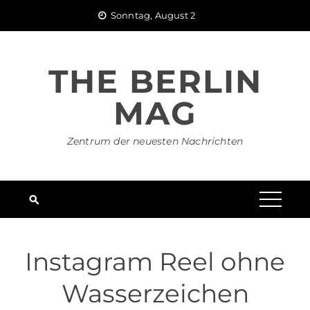
Skip
Sonntag, August 2
to
content
THE BERLIN
MAG
Zentrum der neuesten Nachrichten
Instagram Reel ohne
Wasserzeichen