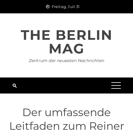
Skip
Freitag, Juli 31
to
content
THE BERLIN
MAG
Zentrum der neuesten Nachrichten
Der umfassende
Leitfaden zum Reiner