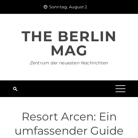
Skip
Sonntag, August 2
to
content
THE BERLIN
MAG
Zentrum der neuesten Nachrichten
Resort Arcen: Ein
umfassender Guide