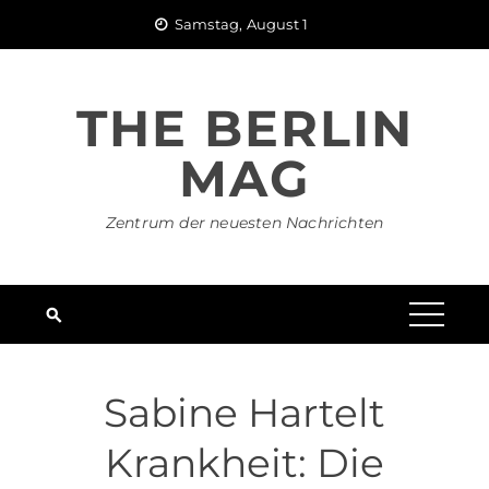
Skip
Samstag, August 1
to
content
THE BERLIN
MAG
Zentrum der neuesten Nachrichten
Sabine Hartelt
Krankheit: Die