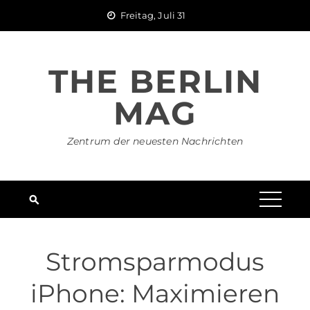
Skip
Freitag, Juli 31
to
content
THE BERLIN
MAG
Zentrum der neuesten Nachrichten
Stromsparmodus
iPhone: Maximieren