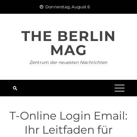
Skip
Donnerstag, August 6
to
content
THE BERLIN
MAG
Zentrum der neuesten Nachrichten
T-Online Login Email:
Ihr Leitfaden für