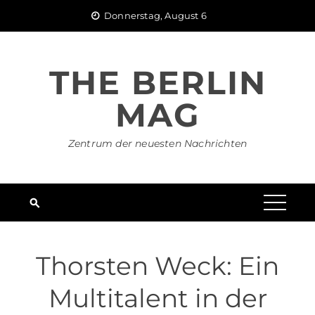
Skip
Donnerstag, August 6
to
content
THE BERLIN
MAG
Zentrum der neuesten Nachrichten
Thorsten Weck: Ein
Multitalent in der