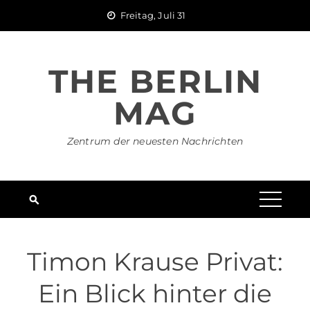
Skip
Freitag, Juli 31
to
content
THE BERLIN
MAG
Zentrum der neuesten Nachrichten
Timon Krause Privat:
Ein Blick hinter die