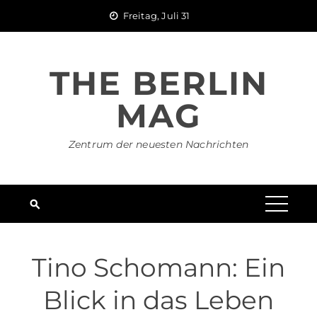
Skip
Freitag, Juli 31
to
content
THE BERLIN
MAG
Zentrum der neuesten Nachrichten
Tino Schomann: Ein
Blick in das Leben