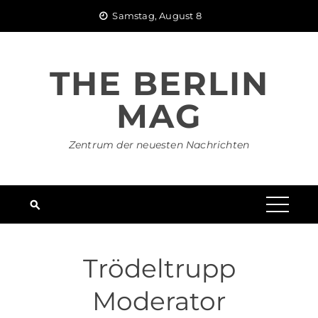
Skip
Samstag, August 8
to
content
THE BERLIN
MAG
Zentrum der neuesten Nachrichten
Trödeltrupp
Moderator