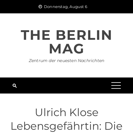
Skip
Donnerstag, August 6
to
content
THE BERLIN
MAG
Zentrum der neuesten Nachrichten
Ulrich Klose
Lebensgefährtin: Die