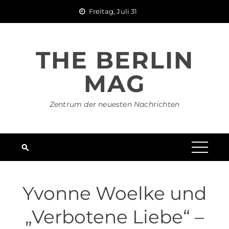
Skip
Freitag, Juli 31
to
content
THE BERLIN
MAG
Zentrum der neuesten Nachrichten
Yvonne Woelke und
„Verbotene Liebe“ –