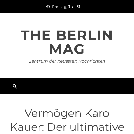
Skip
Freitag, Juli 31
to
content
THE BERLIN
MAG
Zentrum der neuesten Nachrichten
Vermögen Karo
Kauer: Der ultimative