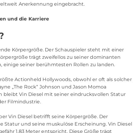
weltweit Anerkennung eingebracht.
ben und die Karriere
?
ende Körpergröße. Der Schauspieler steht mit einer
Körpergröße trägt zweifellos zu seiner dominanten
, einige seiner berühmtesten Rollen zu landen.
größte Actionheld Hollywoods, obwohl er oft als solcher
ayne „The Rock“ Johnson und Jason Momoa
 bleibt Vin Diesel mit seiner eindrucksvollen Statur
er Filmindustrie.
er Vin Diesel betrifft seine Körpergröße. Der
te Statur und seine muskulöse Erscheinung. Vin Diesel
gefähr 1,83 Meter entspricht. Diese Größe trägt