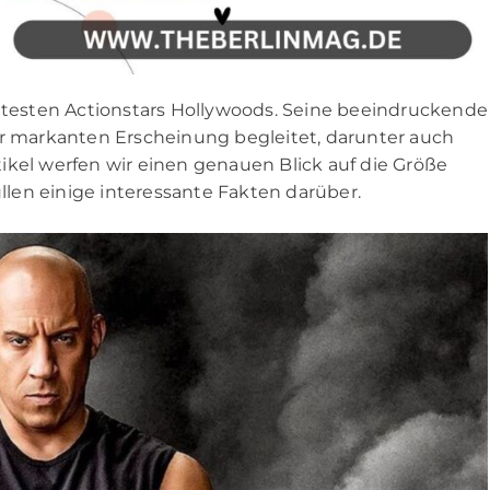
nntesten Actionstars Hollywoods. Seine beeindruckende
er markanten Erscheinung begleitet, darunter auch
ikel werfen wir einen genauen Blick auf die Größe
len einige interessante Fakten darüber.