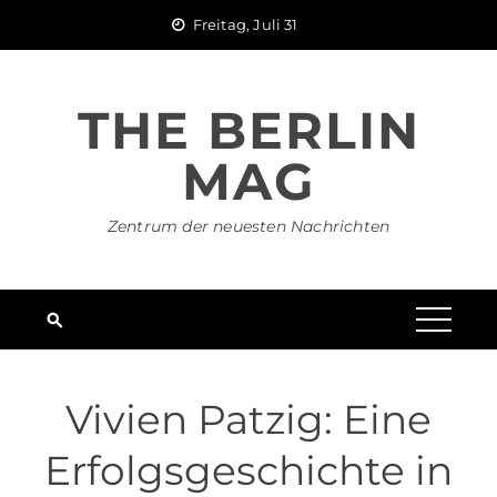
Skip
Freitag, Juli 31
to
content
THE BERLIN
MAG
Zentrum der neuesten Nachrichten
Vivien Patzig: Eine
Erfolgsgeschichte in