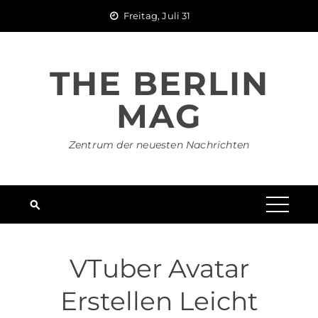
Skip
Freitag, Juli 31
to
content
THE BERLIN
MAG
Zentrum der neuesten Nachrichten
VTuber Avatar
Erstellen Leicht