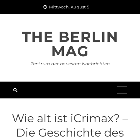
Skip
Mittwoch, August 5
to
content
THE BERLIN
MAG
Zentrum der neuesten Nachrichten
Wie alt ist iCrimax? –
Die Geschichte des