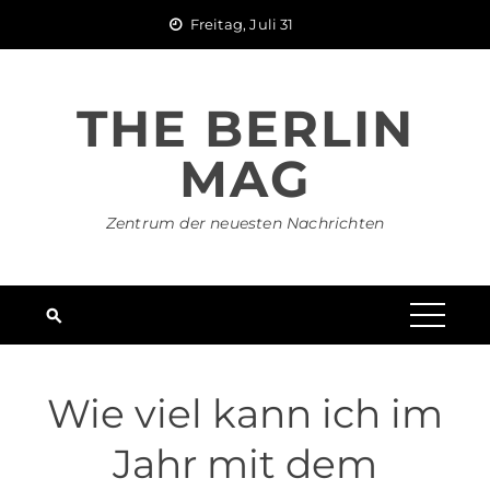
Skip
Freitag, Juli 31
to
content
THE BERLIN
MAG
Zentrum der neuesten Nachrichten
Wie viel kann ich im
Jahr mit dem