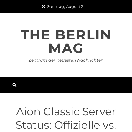
Skip
Sonntag, August 2
to
content
THE BERLIN
MAG
Zentrum der neuesten Nachrichten
Aion Classic Server
Status: Offizielle vs.