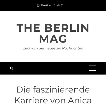
Skip
Freitag, Juli 31
to
content
THE BERLIN
MAG
Zentrum der neuesten Nachrichten
Die faszinierende
Karriere von Anica