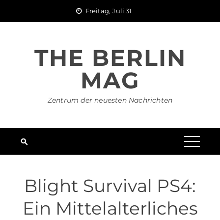
Skip
Freitag, Juli 31
to
content
THE BERLIN
MAG
Zentrum der neuesten Nachrichten
Blight Survival PS4:
Ein Mittelalterliches