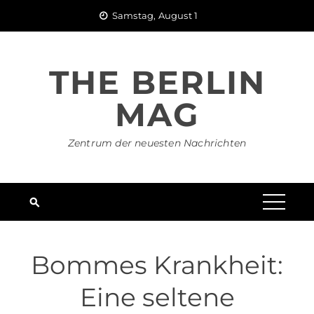
Skip
Samstag, August 1
to
content
THE BERLIN
MAG
Zentrum der neuesten Nachrichten
Bommes Krankheit:
Eine seltene