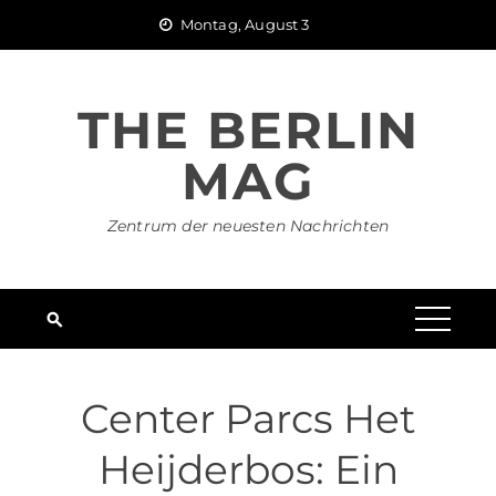
Skip
Montag, August 3
to
content
THE BERLIN
MAG
Zentrum der neuesten Nachrichten
Center Parcs Het
Heijderbos: Ein