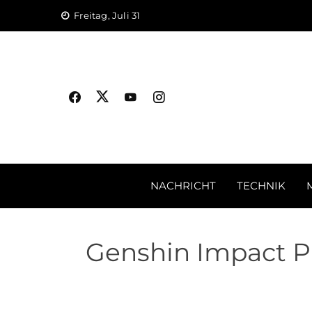
Skip
Freitag, Juli 31
to
content
NACHRICHT
TECHNIK
Genshin Impact Pr