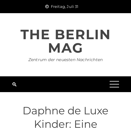
Skip
Freitag, Juli 31
to
content
THE BERLIN
MAG
Zentrum der neuesten Nachrichten
Daphne de Luxe
Kinder: Eine