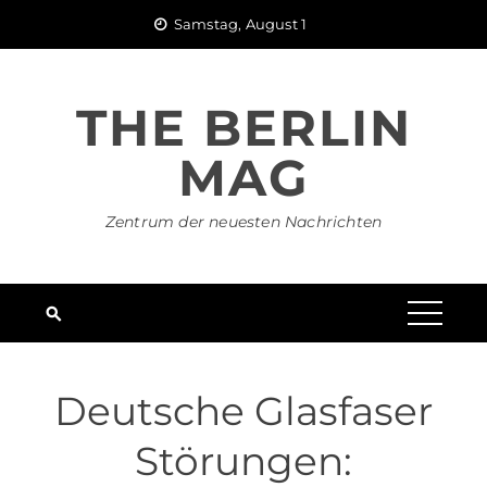
Skip
Samstag, August 1
to
content
THE BERLIN
MAG
Zentrum der neuesten Nachrichten
Deutsche Glasfaser
Störungen: