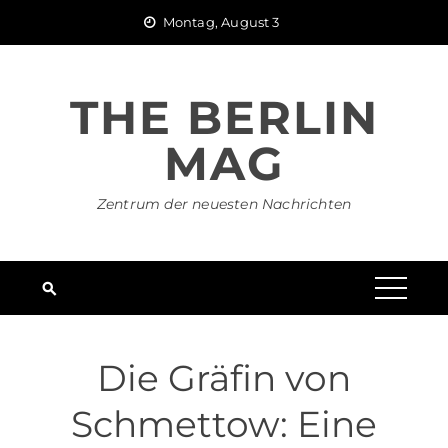
Skip
Montag, August 3
to
content
THE BERLIN
MAG
Zentrum der neuesten Nachrichten
Die Gräfin von
Schmettow: Eine