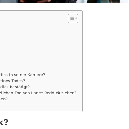
ck in seiner Karriere?
eines Todes?
ick bestätigt?
zlichen Tod von Lance Reddick ziehen?
ben?
k?