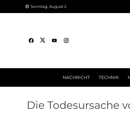
Skip
Sonntag, August 2
to
content
NACHRICHT
TECHNIK
Die Todesursache v