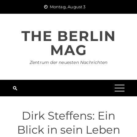
Skip
Montag, August 3
to
content
THE BERLIN
MAG
Zentrum der neuesten Nachrichten
Dirk Steffens: Ein
Blick in sein Leben