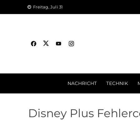
Skip
Freitag, Juli 31
to
content
NACHRICHT
TECHNIK
Disney Plus Fehler