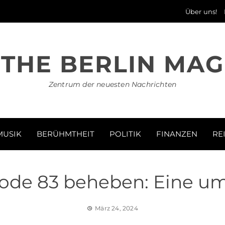
Über uns!
THE BERLIN MAG
Zentrum der neuesten Nachrichten
MUSIK
BERÜHMTHEIT
POLITIK
FINANZEN
RE
code 83 beheben: Eine u
März 24, 2024