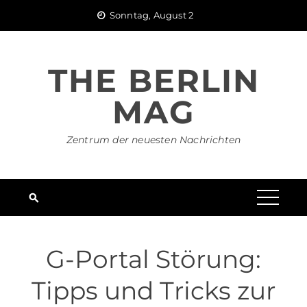
Skip
Sonntag, August 2
to
content
THE BERLIN
MAG
Zentrum der neuesten Nachrichten
G-Portal Störung:
Tipps und Tricks zur