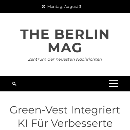
Skip
Montag, August 3
to
content
THE BERLIN
MAG
Zentrum der neuesten Nachrichten
Green-Vest Integriert
KI Für Verbesserte