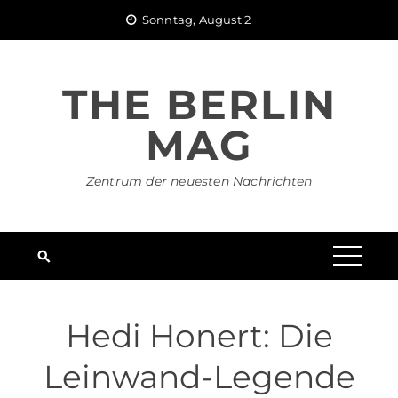
Skip
Sonntag, August 2
to
content
THE BERLIN
MAG
Zentrum der neuesten Nachrichten
Hedi Honert: Die
Leinwand-Legende