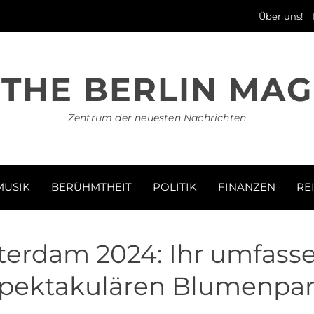
Über uns!
THE BERLIN MAG
Zentrum der neuesten Nachrichten
MUSIK
BERÜHMTHEIT
POLITIK
FINANZEN
RE
erdam 2024: Ihr umfass
pektakulären Blumenpa