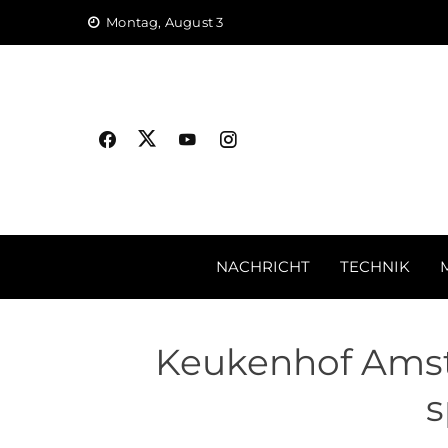
Skip
Montag, August 3
to
content
NACHRICHT
TECHNIK
Keukenhof Amst
s