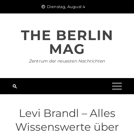
Skip
Dienstag, August 4
to
content
THE BERLIN
MAG
Zentrum der neuesten Nachrichten
Levi Brandl – Alles
Wissenswerte über