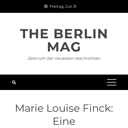
Skip
Freitag, Juli 31
to
content
THE BERLIN
MAG
Zentrum der neuesten Nachrichten
Marie Louise Finck:
Eine