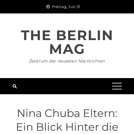
Skip
Freitag, Juli 31
to
content
THE BERLIN
MAG
Zentrum der neuesten Nachrichten
Nina Chuba Eltern:
Ein Blick Hinter die