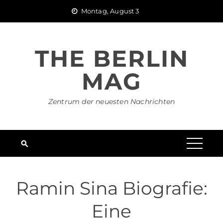
Skip
Montag, August 3
to
content
THE BERLIN
MAG
Zentrum der neuesten Nachrichten
Ramin Sina Biografie:
Eine