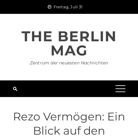
Skip
Freitag, Juli 31
to
content
THE BERLIN
MAG
Zentrum der neuesten Nachrichten
Rezo Vermögen: Ein
Blick auf den