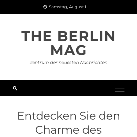
Skip
Samstag, August 1
to
content
THE BERLIN
MAG
Zentrum der neuesten Nachrichten
Entdecken Sie den
Charme des