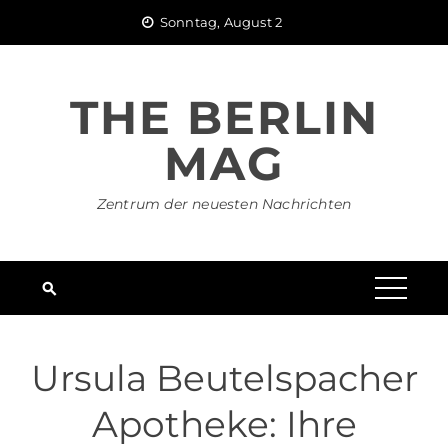
Skip
Sonntag, August 2
to
content
THE BERLIN
MAG
Zentrum der neuesten Nachrichten
Ursula Beutelspacher
Apotheke: Ihre