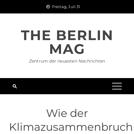
Skip
Freitag, Juli 31
to
content
THE BERLIN
MAG
Zentrum der neuesten Nachrichten
Wie der
Klimazusammenbruch